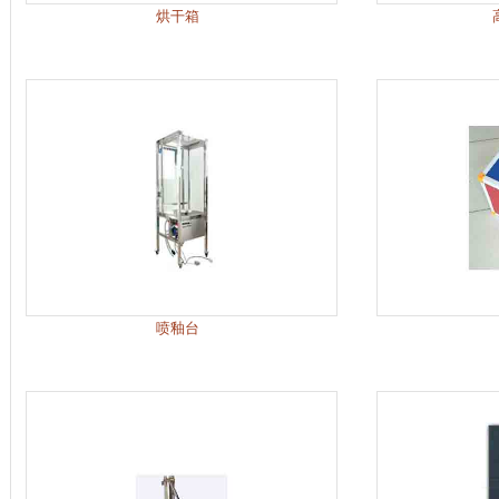
烘干箱
喷釉台