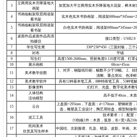
立两用实木升降落地大
3
加宽加大平立两用实木升降落地大花架，榉木材质，长5
画架
书画临帖架双层阅读架
4
实木色实木书协画架，阅读架600mm*345mm+
看书架
书画临帖架双层阅读架
5
白色实木书协画架，阅读架600mm*345mm+
看书架
桌面作品桌面作品高清
6
接口类型：USB2.0
拍摄仪
7
学生写生凳
330*230*450（三面封板，
8
衬布
平绒
9
写生灯
高度1500-2600mm、照射角度0-120度可调
10
展示画框
60cm×45cm
1、对开，铜版纸印刷，幅数不少于58幅。 2、
11
美术教学挂图
清晰、重点突出、色泽鲜
12
美术教学软件
具有12种基本笔工具，8种特殊笔工具，53种笔触
13
影像资料
幻灯片、光盘、数字化美术教
人体结构
14
高不低于40cm，木质
活动模型
上盘面=295mm，下盘面：d=170mm，塑钢材
15
云台
选，雕塑及工业设计，陶艺用转盘，模型制做和
技术要求：1．配置
16
泥工工具
⑴拍板1件：木质，弧形，长×宽×高210mm
民间美术
17
中国结、京剧脸谱、扎染、蜡染、皮影、年画、木
欣赏及写生样本