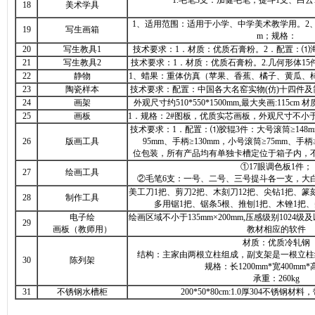
1.毛笔3支：加健毛笔，提斗1支、白云
18
美术学具
1、适用范围：适用于小学、中学美术教学用。2、技
19
写生画箱
m；规格：
20
写生教具1
技术要求：1．材质：优质石膏粉。2．配置：⑴
21
写生教具2
技术要求：1．材质：优质石膏粉。2.几何形体15
22
静物
1、蜡果：重体仿真（苹果、香蕉、橘子、黄瓜、
23
陶瓷样本
技术要求：配置：中国各大名窑实物(仿)十四件
24
画架
外观尺寸约510*550*1500mm,最大夹画:115
25
画板
1．规格：2#图板，优质实芯画板，外观尺寸不小于450
技术要求：1．配置：⑴胶辊3件：大号滚筒≥148m
26
版画工具
95mm、手柄≥130mm，小号滚筒≥75mm、手
位包装，所有产品均有单独卡槽定位于箱子内，
①17眼调色板1件；
27
绘画工具
②毛笔6支：一号、二号、三号提斗各一支，大白
美工刀1把、剪刀2把、木刻刀12把、尖钻1把、篆
28
制作工具
多用锯1把、锯条5根、推刨1把、木锉1把、
电子绘
绘画区域不小于135mm×200mm,压感级别1024
29
画板（教师用）
教材相应的软件
材质：优质冷轧钢
结构：主家由两根立柱组成，副支架是一根立柱
30
陈列架
规格：长1200mm*宽400mm*高
承重：260kg
31
不锈钢水槽柜
200*50*80cm:1.0厚304不锈钢